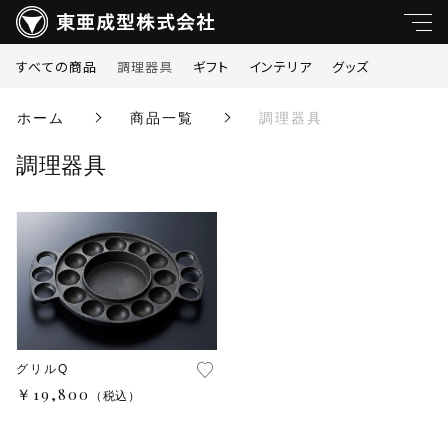
すべての商品
調理器具
ギフト
インテリア
グッズ
キーワード
ホーム
商品一覧
調理器具
すべて
調理器具
親カテゴリ
調理器具
ギフト
子カテゴリ
インテリア
価格帯
グッズ
グリルQ
～
￥19,800
（税込）
並び順